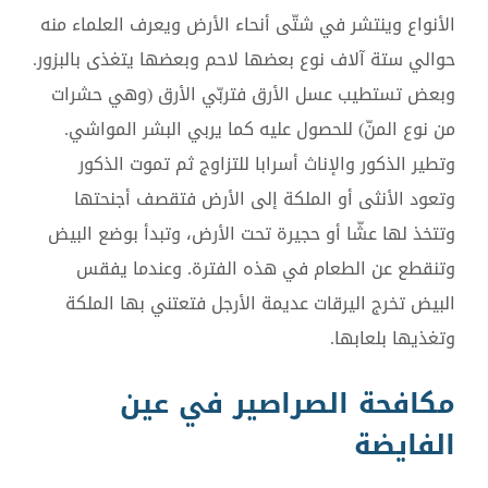
الأنواع وينتشر في شتّى أنحاء الأرض ويعرف العلماء منه
حوالي ستة آلاف نوع بعضها لاحم وبعضها يتغذى بالبزور.
وبعض تستطيب عسل الأرق فتربّي الأرق (وهي حشرات
من نوع المنّ) للحصول عليه كما يربي البشر المواشي.
وتطير الذكور والإناث أسرابا للتزاوج ثم تموت الذكور
وتعود الأنثى أو الملكة إلى الأرض فتقصف أجنحتها
وتتخذ لها عشّا أو حجيرة تحت الأرض، وتبدأ بوضع البيض
وتنقطع عن الطعام في هذه الفترة. وعندما يفقس
البيض تخرج اليرقات عديمة الأرجل فتعتني بها الملكة
وتغذيها بلعابها.
مكافحة الصراصير في عين
الفايضة