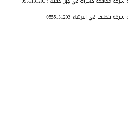
شركة مكافحة حشرات في جبل حفيت : 0555131203
شركة تنظيف في البرشاء |0555131203