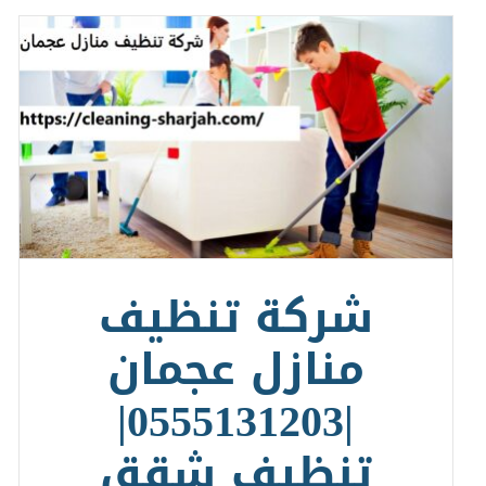
شركة تنظيف
منازل عجمان
|0555131203|
تنظيف شقق