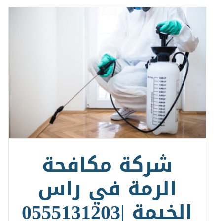
شركة مكافحة
الرمة في راس
الخيمة |0555131203