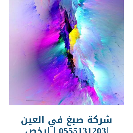
شركة صبغ في العين
|0555131203 | ارخص