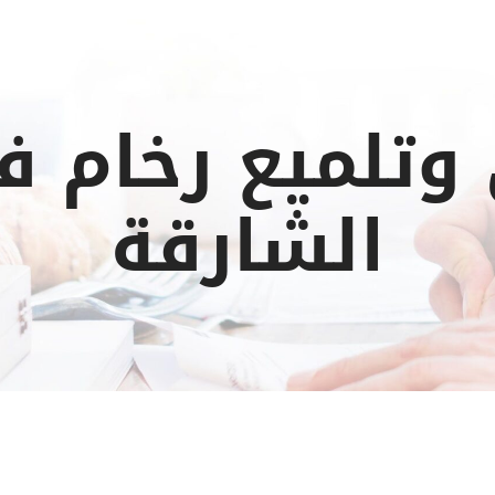
تلميع رخام ف
الشارقة