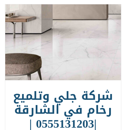
شركة جلي وتلميع
رخام في الشارقة
|0555131203 |