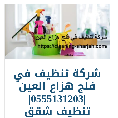
شركة تنظيف في
فلج هزاع العين
|0555131203|
تنظيف شقق