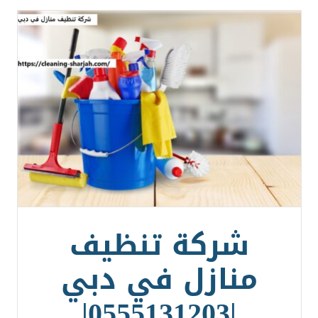
شركة تنظيف
منازل في دبي
|0555131203|