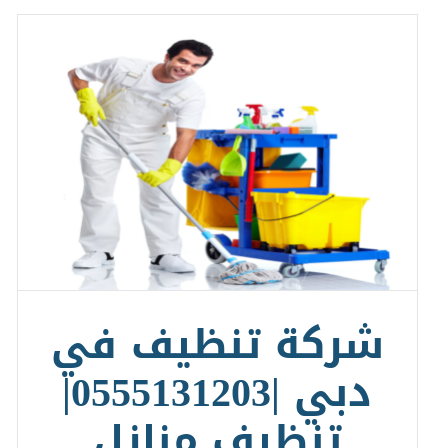
شركة تنظيف في
دبي |0555131203|
تنظيف منازل