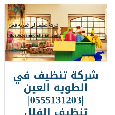
شركة تنظيف في
الطويه العين
|0555131203|
تنظيف الفلل