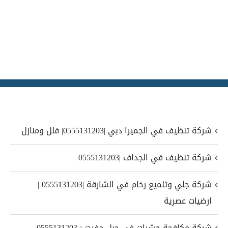
شركة تنظيف في الجميرا دبي |0555131203| فلل ومنازل
شركة تنظيف في الجداف |0555131203
شركة جلي وتلميع رخام في الشارقة |0555131203 |
ارضيات عصرية
شركة مكافحة حشرات في جبل حفيت : 0555131203