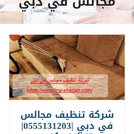
مجالس في دبي
شركة تنظيف مجالس
في دبي |0555131203|