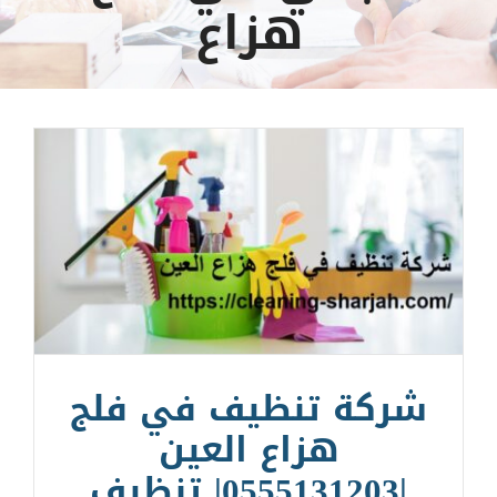
هزاع
شركة تنظيف في فلج
هزاع العين
|0555131203| تنظيف