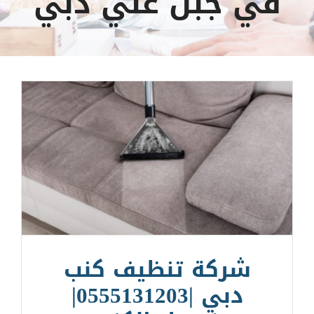
في جبل علي دبي
شركة تنظيف كنب
دبي |0555131203|