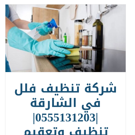
شركة تنظيف فلل
في الشارقة
|0555131203|
تنظيف وتعقيم