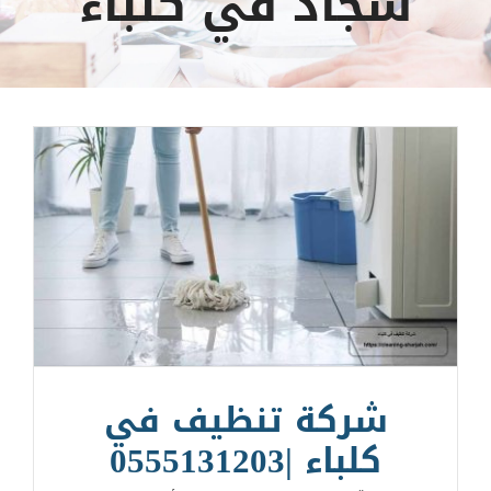
سجاد في كلباء
شركة تنظيف في
كلباء |0555131203