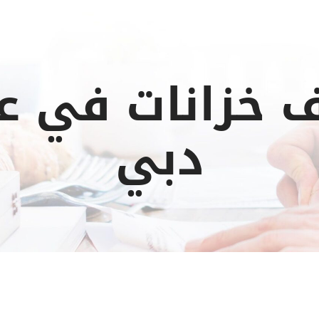
 خزانات في عو
دبي