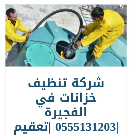
شركة تنظيف
خزانات في
الفجيرة
|0555131203 |تعقيم