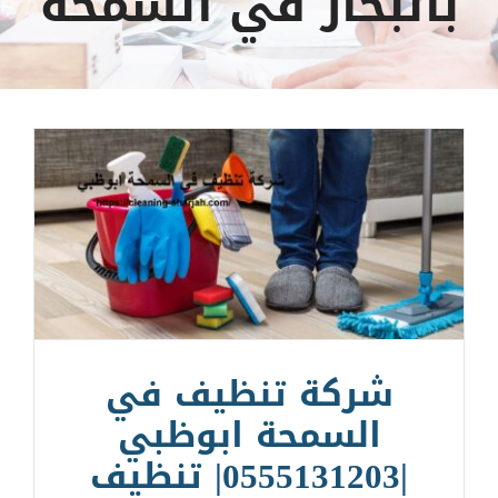
بالبخار في السمحة
شركة تنظيف في
السمحة ابوظبي
|0555131203| تنظيف