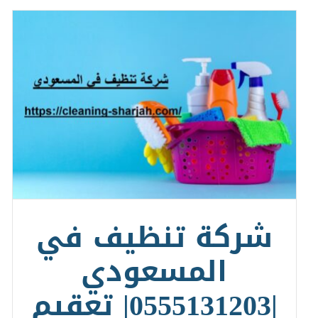
شركة تنظيف في
المسعودي
|0555131203| تعقيم