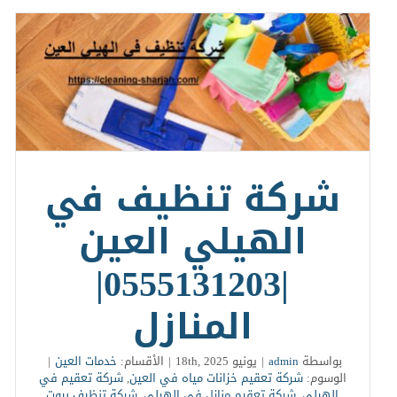
شركة تنظيف في
الهيلي العين
|0555131203|
المنازل
بواسطة
admin
|
يونيو 18th, 2025
|
الأقسام:
خدمات العين
|
الوسوم:
شركة تعقيم خزانات مياه في العين
,
شركة تعقيم في
الهيلي
,
شركة تعقيم منازل في الهيلي
,
شركة تنظيف بيوت