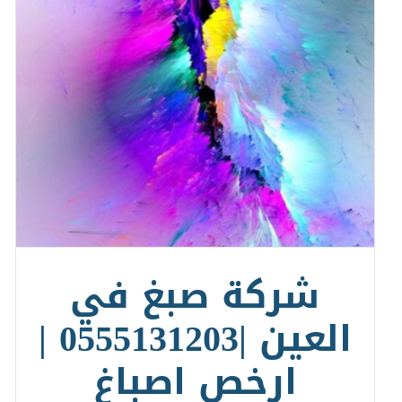
شركة صبغ في
العين |0555131203 |
ارخص اصباغ