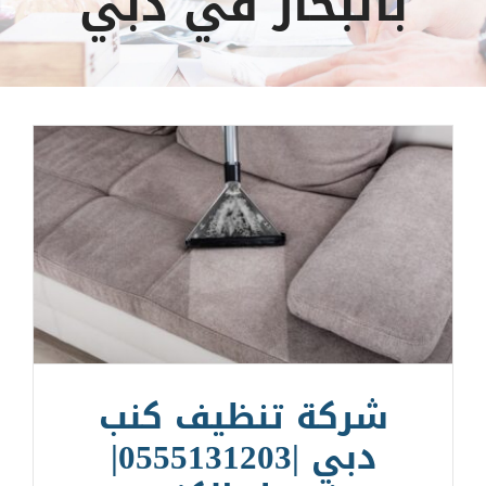
بالبخار في دبي
شركة تنظيف كنب
دبي |0555131203|