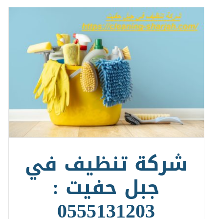
شركة تنظيف في
جبل حفيت :
0555131203