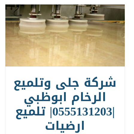
شركة جلى وتلميع
الرخام ابوظبي
|0555131203| تلميع
ارضيات