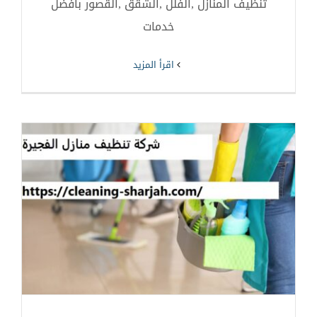
تنظيف المنازل ,الفلل ,الشقق ,القصور بافضل
خدمات
‫اقرأ المزيد