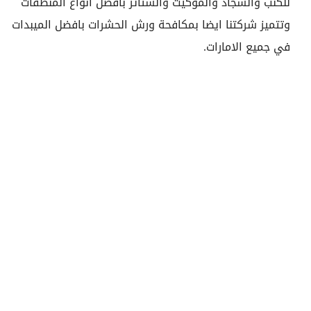
للكنب والسجاد والموكيت والستائر بافضل انواع المنظفات
وتتميز شركتنا ايضا بمكافحة ورش الحشرات بافضل الميبدات
في جميع الامارات.