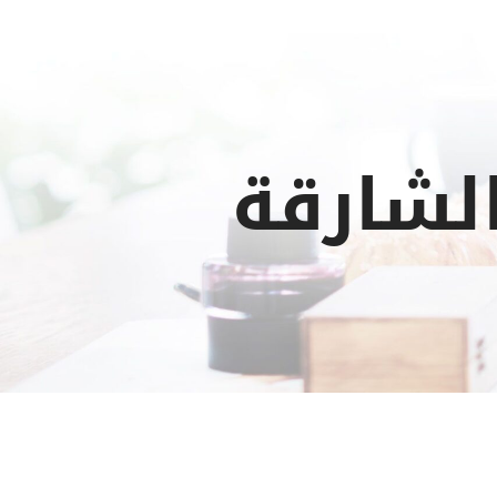
لشارقة