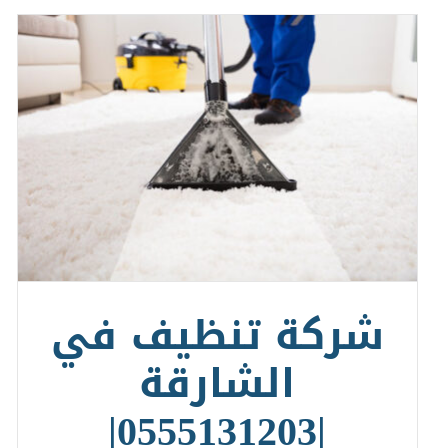
شركة تنظيف في
الشارقة
|0555131203|