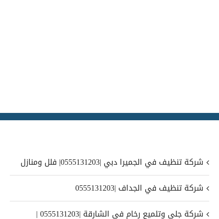
شركة تنظيف في الجميرا دبي |0555131203| فلل ومنازل
شركة تنظيف في الجداف |0555131203
شركة جلي وتلميع رخام في الشارقة |0555131203 |