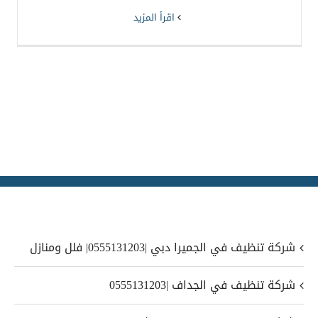
‫اقرأ المزيد
شركة تنظيف في الجميرا دبي |0555131203| فلل ومنازل
شركة تنظيف في الجداف |0555131203