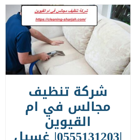
شركة تنظيف
مجالس في ام
القيوين
|0555131203| غسيل