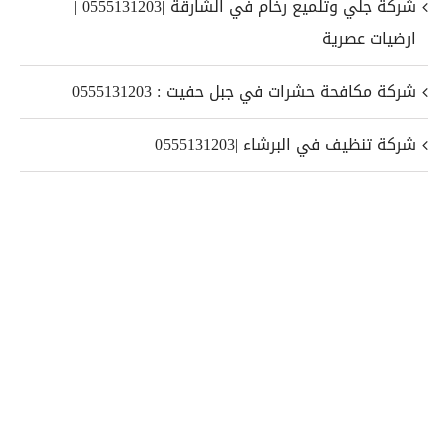
شركة جلي وتلميع رخام في الشارقة |0555131203 |
ارضيات عصرية
شركة مكافحة حشرات في جبل حفيت : 0555131203
شركة تنظيف في البرشاء |0555131203