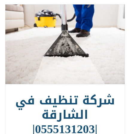
شركة تنظيف في
الشارقة
|0555131203|