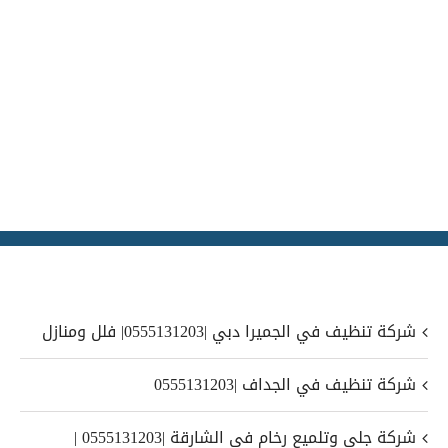
شركة تنظيف في الجميرا دبي |0555131203| فلل ومنازل
شركة تنظيف في الجداف |0555131203
شركة جلي وتلميع رخام في الشارقة |0555131203 |