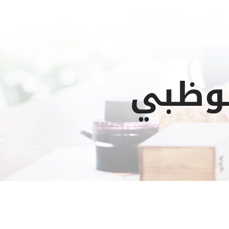
بوظبي