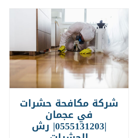
شركة مكافحة حشرات
في عجمان
|0555131203| رش
الحشرات