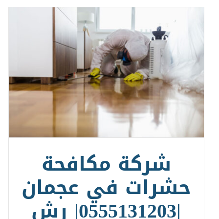
شركة مكافحة
حشرات في عجمان
|0555131203| رش