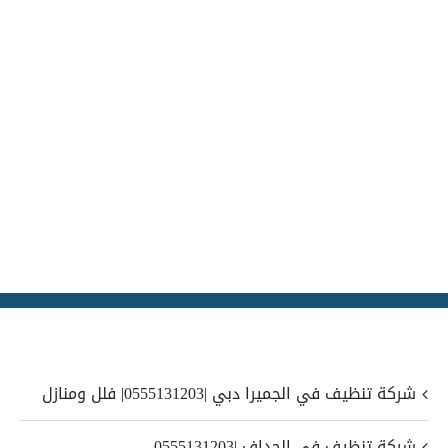
شركة تنظيف في الجميرا دبي |0555131203| فلل ومنازل
شركة تنظيف في الجداف |0555131203