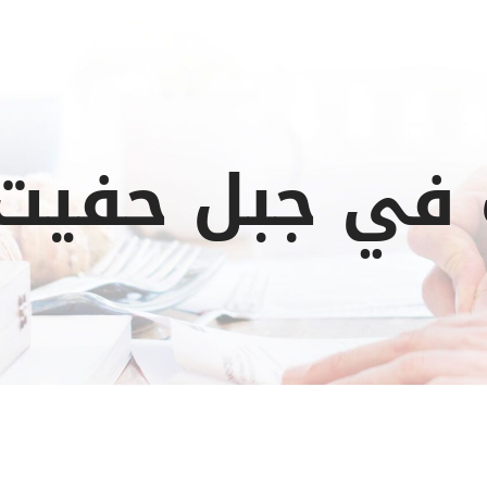
ل حفيت : 55131203