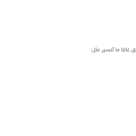
البًا ما تُنسى مثل: